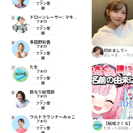
ー
ファン登
録
ドローンレーサー: マキチャン
5
フォロ
ー
ファン登
録
多田野彩香
6
フォロ
初めまして⭐️
ー
ファン登
・
ぱじゃま女子☆REINA
10
録
たを
7
フォロ
ー
ファン登
録
鈴なり妖怪鈴
8
フォロ
ー
ファン登
録
ウルトラランナーみゃこ
9
フォロ
ー
・
・
ファン登
たを
5 回視聴
録