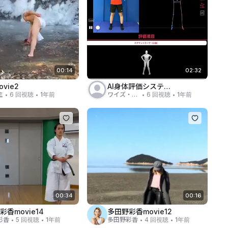
00:14
02:32
vie2
AI身体評価システム【Sportip PRO Y Plus】
・
・
・
・
主
6 回視聴
1年前
ワイズ・スポーツ＆エンターテイメント（岩瀬）
6 回視聴
1年前
00:34
00:16
彩香movie14
多田野彩香movie12
・
・
・
・
彩香
5 回視聴
1年前
多田野彩香
4 回視聴
1年前