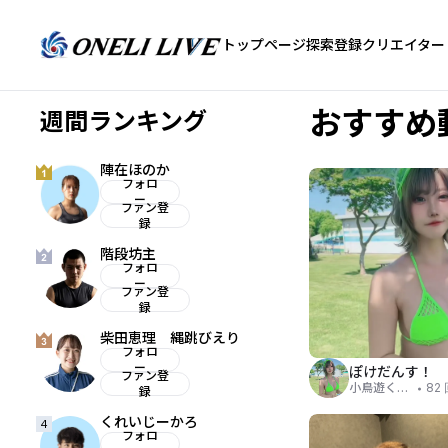
トップページ
探索
登録クリエイター
おすすめ
週間ランキング
陣在ほのか
フォロ
ー
ファン登
録
階段坊主
フォロ
ー
ファン登
録
柴田恵理 縄跳びえり
フォロ
ー
ぽけだんす！
ファン登
・
小鳥遊くれあ
82
録
くれいじーかろ
4
フォロ