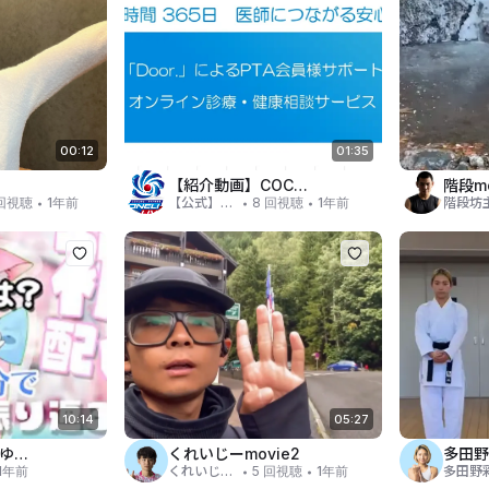
00:12
01:35
【紹介動画】COCOPiTA 新サービス：3月リリース予定【オンライン診療】
階段mo
・
・
・
 回視聴
1年前
【公式】ワンリーライブ事務局
8 回視聴
1年前
階段坊
10:14
05:27
【結城さくな】ゆうさくとは？さくたんの初配信を振り返る！【忙しい人向け】/結城さくな配信切り抜き
くれいじーmovie2
多田野
・
・
1年前
くれいじーかろ
5 回視聴
1年前
多田野