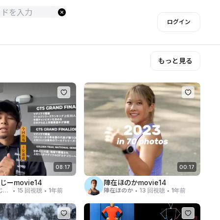
ログイン
もっと見る
08:17
00:17
じーmovie14
陣在ほのかmovie14
・
・
・
・
くれいじーかろ
15 回視聴
1年前
陣在ほのか
13 回視聴
1年前