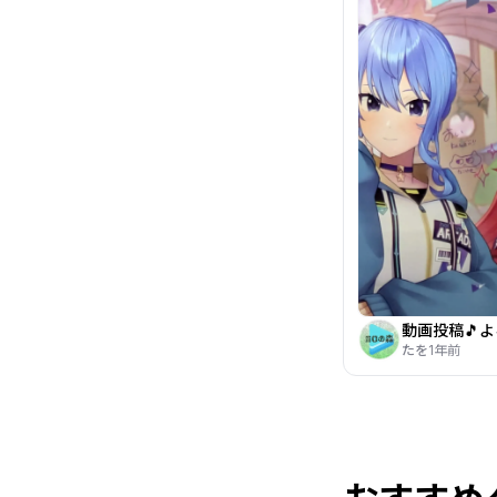
たを
1年前