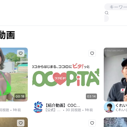
動画
00:18
03:14
【紹介動画】COCOPiTA【PTA会員向けプラン】
くれい
・
・
・
 回視聴
1年前
【公式】ワンリーライブ事務局
30 回視聴
1年前