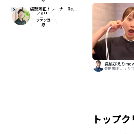
姿勢矯正トレーナーRegulus🇯🇵
10
フォロ
ー
ファン登
録
・
柴田恵理 縄跳びえり
3 
トップク