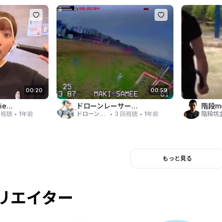
00:20
00:59
縄跳びえりmovie20
ドローンレーサーmovie15
階段mo
・
・
・
回視聴
1年前
ドローンレーサー: マキチャン
3 回視聴
1年前
階段坊
もっと見る
リエイター