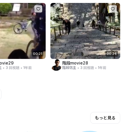
00:21
00:24
vie29
階段movie28
・
・
・
・
主
3 回視聴
1年前
階段坊主
3 回視聴
1年前
もっと見る